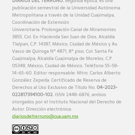
DIARIOS DEL TERRUÑO.
Segunda época, es una
publicación semestral de la Universidad Autónoma
Metropolitana a través de la Unidad Cuajimalpa,
Coordinación de Extensión
Universitaria. Prolongación Canal de Miramontes
3855, Col. Ex-Hacienda San Juan de Dios, Alcaldía
Tlalpan, C.P. 14387, México, Ciudad de México y Av.
Vasco de Quiroga N° 4871, 8° piso, Col. Santa Fe
Cuajimalpa, Alcaldía Cuajimalpa de Morelos, C.P.
05348, México, Ciudad de México. Teléfono 55-58-
14-65-60. Editor responsable: Mtro. Carlos Alberto
González Zepeda. Certificado de Reserva de
Derechos al Uso Exclusivo de Título No.
04-2023-
022817394100-102
. ISSN 2448-6876, ambos
otorgados por el Instituto Nacional del Derecho de
Autor. Dirección electrónica:
diariosdelterruno@cua.uam.mx