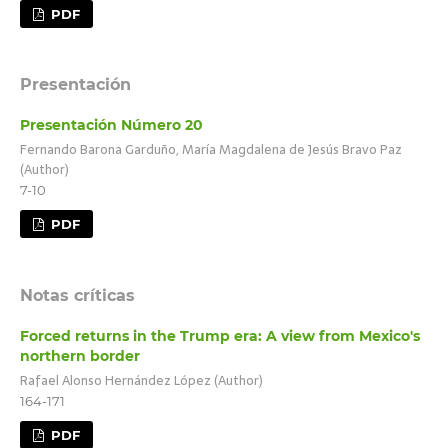
PDF
Presentación
Presentación Número 20
Fernando Barona Garduño, María Magdalena de Jesús Bravo Paz
(Author)
7-10
PDF
Notas críticas
Forced returns in the Trump era: A view from Mexico's
northern border
Rafael Alonso Hernández López (Author)
164-171
PDF